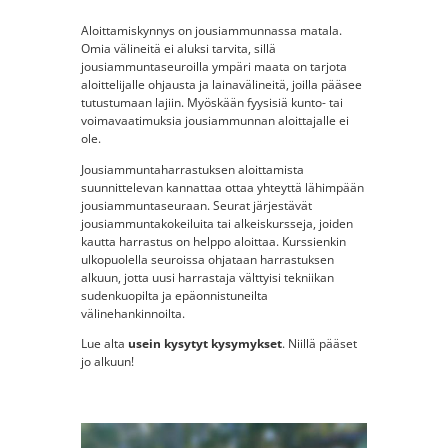
Aloittamiskynnys on jousiammunnassa matala.
Omia välineitä ei aluksi tarvita, sillä
jousiammuntaseuroilla ympäri maata on tarjota
aloittelijalle ohjausta ja lainavälineitä, joilla pääsee
tutustumaan lajiin. Myöskään fyysisiä kunto- tai
voimavaatimuksia jousiammunnan aloittajalle ei
ole.
Jousiammuntaharrastuksen aloittamista
suunnittelevan kannattaa ottaa yhteyttä lähimpään
jousiammuntaseuraan. Seurat järjestävät
jousiammuntakokeiluita tai alkeiskursseja, joiden
kautta harrastus on helppo aloittaa. Kurssienkin
ulkopuolella seuroissa ohjataan harrastuksen
alkuun, jotta uusi harrastaja välttyisi tekniikan
sudenkuopilta ja epäonnistuneilta
välinehankinnoilta.
Lue alta
usein kysytyt kysymykset
. Niillä pääset
jo alkuun!