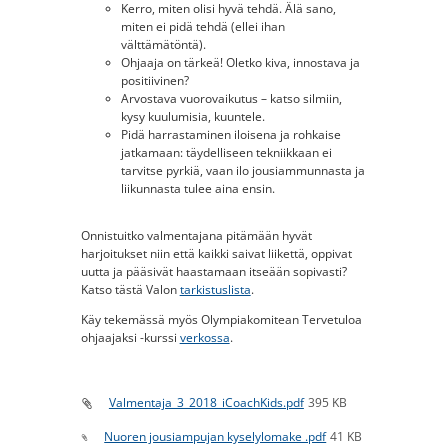
Kerro, miten olisi hyvä tehdä. Älä sano,
miten ei pidä tehdä (ellei ihan
välttämätöntä).
Ohjaaja on tärkeä! Oletko kiva, innostava ja
positiivinen?
Arvostava vuorovaikutus – katso silmiin,
kysy kuulumisia, kuuntele.
Pidä harrastaminen iloisena ja rohkaise
jatkamaan: täydelliseen tekniikkaan ei
tarvitse pyrkiä, vaan ilo jousiammunnasta ja
liikunnasta tulee aina ensin.
Onnistuitko valmentajana pitämään hyvät
harjoitukset niin että kaikki saivat liikettä, oppivat
uutta ja pääsivät haastamaan itseään sopivasti?
Katso tästä Valon
tarkistuslista
.
Käy tekemässä myös Olympiakomitean Tervetuloa
ohjaajaksi -kurssi
verkossa
.
Valmentaja_3_2018_iCoachKids.pdf
395 KB
Nuoren jousiampujan kyselylomake .pdf
41 KB