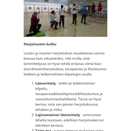
Harjoitusten kulku
Lasten ja nuorten harjoitukset noudattavat samaa
kaavaa kuin aikuistenkin, sillä erolla, että
lämmittelyssä on hyvä tehdä erilaisia silmä-käsi-
koordinaatioharjoituksia, tasapainoa ja lihaskuntoa
leikkien ja leikkimielisten kilpailujen avulla.
Lämmittely
- leikki tai leikkimielinen
kilpailu,
tasapainoa&keskittymistä&lihaskuntoa ja
vastuskuminauhaliikkeitä. Tässä on hyvä
kertoa, mitä sen päivän harjoituksessa
tehdään ja miksi.
Lajinomainen lämmittely
- ammuntaa
läheltä taustaan, edellisen harjoituskerran
tekniikan kertaus.
Taito-osa
- tunnin teeman mukainen taito-