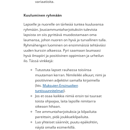
variaatioita.
Kuuluminen ryhmään
Lapselle ja nuorelle on tärkeää tuntea kuuluvansa
ryhmään. Jousiammuntaharjoituksiin tulevista
lapsista on siis pyrittävä muodostamaan oma
laumansa, johon nuoren on hyvä ja turvallinen tulla.
Ryhmähengen luominen on ensimmäisiä tehtäviäsi
uuden kurssin alkaessa. Pyri saamaan laumaasi
hyvä ilmapiiri ja positiivinen oppimisen ja urheilun
ilo. Tässä vinkkejä:
Tutustuta lapset rauhassa toisiinsa
muutaman kerran. Nimileikki alkuun; nimi ja
positiivinen adjektiivi samalla kirjaimella
(kts.
Muksujen Ensinuolten
tuntisuunnitelmat
).
Jos et osaa kaikkia nimiä ensin tai tuuraat
toista ohjaajaa, laita lapsille nimitarra
oikeaan hihaan.
Tee ammuntaharjoituksia ja kilpailuita
pareittain, pidä joukkuekilpailuita.
Luo yhteiset säännöt, puutu epäkohtiin,
näytä omalla esimerkillä.