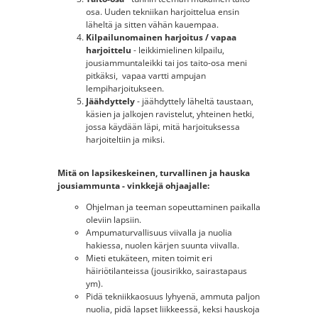
osa. Uuden tekniikan harjoittelua ensin
läheltä ja sitten vähän kauempaa.
Kilpailunomainen harjoitus / vapaa
harjoittelu
- leikkimielinen kilpailu,
jousiammuntaleikki tai jos taito-osa meni
pitkäksi, vapaa vartti ampujan
lempiharjoitukseen.
Jäähdyttely
- jäähdyttely läheltä taustaan,
käsien ja jalkojen ravistelut, yhteinen hetki,
jossa käydään läpi, mitä harjoituksessa
harjoiteltiin ja miksi.
Mitä on lapsikeskeinen, turvallinen ja hauska
jousiammunta - vinkkejä ohjaajalle:
Ohjelman ja teeman sopeuttaminen paikalla
oleviin lapsiin.
Ampumaturvallisuus viivalla ja nuolia
hakiessa, nuolen kärjen suunta viivalla.
Mieti etukäteen, miten toimit eri
häiriötilanteissa (jousirikko, sairastapaus
ym).
Pidä tekniikkaosuus lyhyenä, ammuta paljon
nuolia, pidä lapset liikkeessä, keksi hauskoja