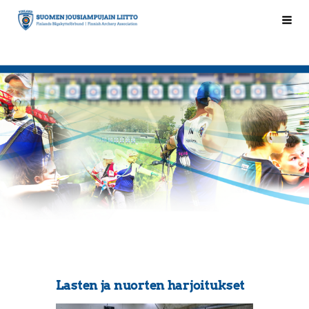
Siirry
Hak
Suomen Jousiampujain Liitto ry
sivun
sisältöön
Lasten ja nuorten harjoitukset