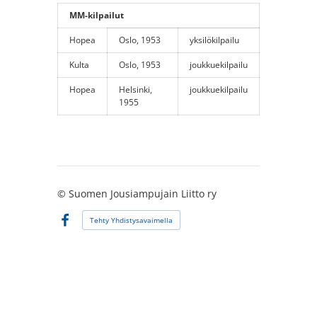
MM-kilpailut
Hopea
Oslo, 1953
yksilökilpailu
Kulta
Oslo, 1953
joukkuekilpailu
Hopea
Helsinki,
joukkuekilpailu
1955
©
Suomen Jousiampujain Liitto ry
Tehty Yhdistysavaimella
Facebook