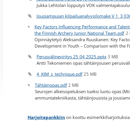
Jukka Lehtolan lopputyö VOK valmentajakoulut
Jousiampujan kilpailuanalyysilomake V 1_3 0
Key Factors Influencing Performance and Talen
the Finnish Archery Junior National Team.pdf
2
Opinnäytetyö Aleksandra Ruuskanen: Key Factor
Development in Youth – Comparison with the Fi
Perusvälineviritys 25 04 2025.pptx
3 MB
Antti Tekoniemen opas tähtäinjousen perusväli
4_KIM_s_technique.pdf
25 MB
Tähtäinopas.pdf
2 MB
Seurojen alkeisopetuksen tueksi luotu opas (Mii
ammuntatekniikasta, tähtäinjousista ja jousiam
Harjoitepankkiin
on koottu esimerkkiharjoituksi