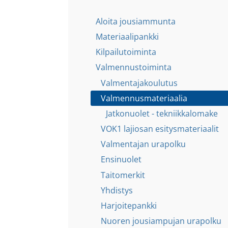
Aloita jousiammunta
Materiaalipankki
Kilpailutoiminta
Valmennustoiminta
Valmentajakoulutus
Valmennusmateriaalia
Jatkonuolet - tekniikkalomake
VOK1 lajiosan esitysmateriaalit
Valmentajan urapolku
Ensinuolet
Taitomerkit
Yhdistys
Harjoitepankki
Nuoren jousiampujan urapolku