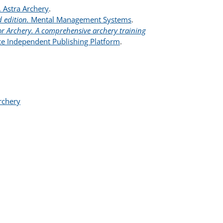
. Astra Archery
.
 edition.
Mental Management Systems
.
or Archery. A comprehensive archery training
ce Independent Publishing Platform
.
rchery