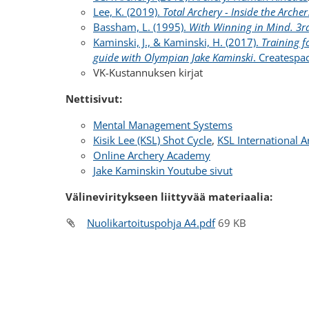
Lee, K. (2019).
Total Archery - Inside the Archer
Bassham, L. (1995).
With Winning in Mind. 3rd
Kaminski, J., & Kaminski, H. (2017).
Training f
guide with Olympian Jake Kaminski
. Createspa
VK-Kustannuksen kirjat
Nettisivut:
Mental Management Systems
Kisik Lee (KSL) Shot Cycle
,
KSL International A
Online Archery Academy
Jake Kaminskin Youtube sivut
Välineviritykseen liittyvää materiaalia:
Nuolikartoituspohja A4.pdf
69 KB