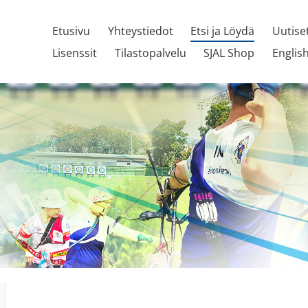
Etusivu
Yhteystiedot
Etsi ja Löydä
Uutise
Lisenssit
Tilastopalvelu
SJAL Shop
Englis