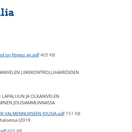
lia
ed on fitness an.pdf
405 KB
KANIVELEN LIIKEKONTROLLIHÄIRIÖIDEN
la: LAPALUUN JA OLKANIVELEN
EMINEN JOUSIAMMUNNASSA
EEN VALMENNUKSEEN JOUSIA.pdf
151 KB
tuksessa (2019.
pdf
605 KB