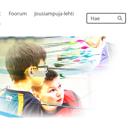
t
Foorum
Jousiampuja-lehti
Hak
h
Hae