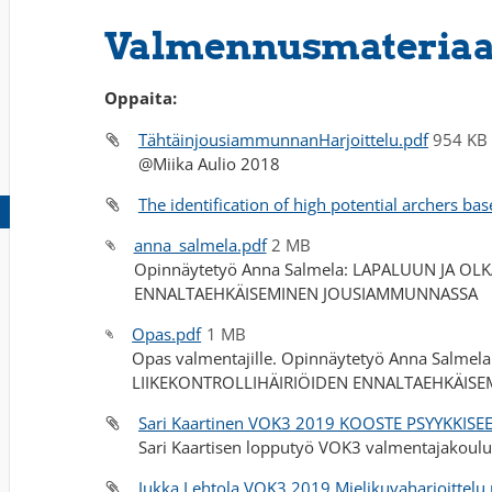
Valmennusmateriaa
Oppaita:
TähtäinjousiammunnanHarjoittelu.pdf
954 KB
@Miika Aulio 2018
The identification of high potential archers bas
anna_salmela.pdf
2 MB
Opinnäytetyö Anna Salmela: LAPALUUN JA OL
ENNALTAEHKÄISEMINEN JOUSIAMMUNNASSA
Opas.pdf
1 MB
Opas valmentajille. Opinnäytetyö Anna Salme
LIIKEKONTROLLIHÄIRIÖIDEN ENNALTAEHKÄIS
Sari Kaartinen VOK3 2019 KOOSTE PSYYKKIS
Sari Kaartisen lopputyö VOK3 valmentajakoulu
Jukka Lehtola VOK3 2019 Mielikuvaharjoittelu.