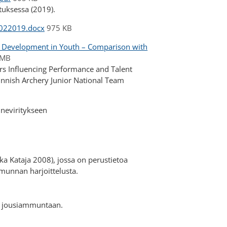
uksessa (2019).
3022019.docx
975 KB
t Development in Youth – Comparison with
 MB
s Influencing Performance and Talent
nnish Archery Junior National Team
neviritykseen
ka Kataja 2008), jossa on perustietoa
munnan harjoittelusta.
a jousiammuntaan.