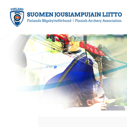
Siirry
sivun
sisältöön
Suomen Jousiampujain Liitto ry