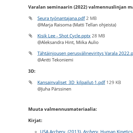
Varalan seminaarin (2022) valmennuslinjan ma
Seura työnantajana.pdf
2 MB
@Marja Raisoma (Matti Tellan ohjeista)
Kisik Lee - Shot Cycle.pptx
28 MB
@Aleksandra Hint, Miika Aulio
Tähtäinjousen perusvälineviritys Varala 2022.
@Antti Tekoniemi
3D:
Kansainvaliset_3D_kilpailut-1.pdf
129 KB
@Juha Pärssinen
Muuta valmennusmateriaalia:
Kirjat:
USA Archery. (2013).
Archery.
Human Kinetics