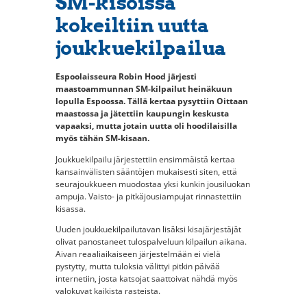
SM-kisoissa
kokeiltiin uutta
joukkuekilpailua
Espoolaisseura Robin Hood järjesti
maastoammunnan SM-kilpailut heinäkuun
lopulla Espoossa. Tällä kertaa pysyttiin Oittaan
maastossa ja jätettiin kaupungin keskusta
vapaaksi, mutta jotain uutta oli hoodilaisilla
myös tähän SM-kisaan.
Joukkuekilpailu järjestettiin ensimmäistä kertaa
kansainvälisten sääntöjen mukaisesti siten, että
seurajoukkueen muodostaa yksi kunkin jousiluokan
ampuja. Vaisto- ja pitkäjousiampujat rinnastettiin
kisassa.
Uuden joukkuekilpailutavan lisäksi kisajärjestäjät
olivat panostaneet tulospalveluun kilpailun aikana.
Aivan reaaliaikaiseen järjestelmään ei vielä
pystytty, mutta tuloksia välittyi pitkin päivää
internetiin, josta katsojat saattoivat nähdä myös
valokuvat kaikista rasteista.