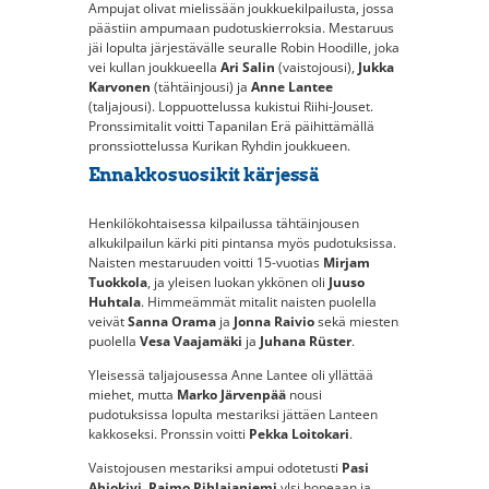
Ampujat olivat mielissään joukkuekilpailusta, jossa
päästiin ampumaan pudotuskierroksia. Mestaruus
jäi lopulta järjestävälle seuralle Robin Hoodille, joka
vei kullan joukkueella
Ari Salin
(vaistojousi),
Jukka
Karvonen
(tähtäinjousi) ja
Anne Lantee
(taljajousi). Loppuottelussa kukistui Riihi-Jouset.
Pronssimitalit voitti Tapanilan Erä päihittämällä
pronssiottelussa Kurikan Ryhdin joukkueen.
Ennakkosuosikit kärjessä
Henkilökohtaisessa kilpailussa tähtäinjousen
alkukilpailun kärki piti pintansa myös pudotuksissa.
Naisten mestaruuden voitti 15-vuotias
Mirjam
Tuokkola
, ja yleisen luokan ykkönen oli
Juuso
Huhtala
. Himmeämmät mitalit naisten puolella
veivät
Sanna Orama
ja
Jonna Raivio
sekä miesten
puolella
Vesa Vaajamäki
ja
Juhana Rüster
.
Yleisessä taljajousessa Anne Lantee oli yllättää
miehet, mutta
Marko Järvenpää
nousi
pudotuksissa lopulta mestariksi jättäen Lanteen
kakkoseksi. Pronssin voitti
Pekka Loitokari
.
Vaistojousen mestariksi ampui odotetusti
Pasi
Ahjokivi
.
Raimo Pihlajaniemi
ylsi hopeaan ja