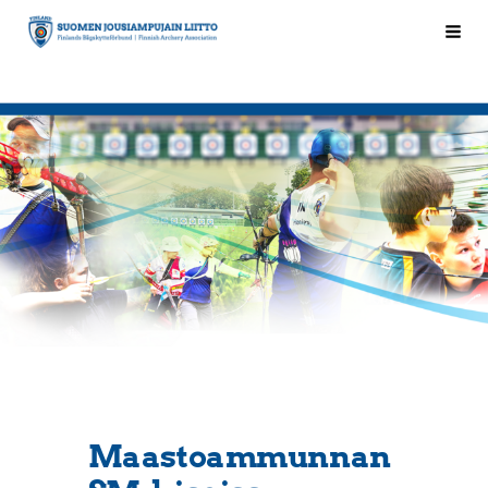
Siirry
Hak
Suomen Jousiampujain Liitto ry
sivun
sisältöön
Maastoammunnan