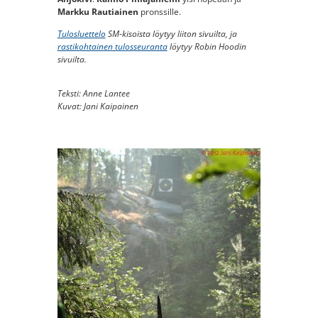
Markku Rautiainen
pronssille.
Tulosluettelo
SM-kisoista löytyy liiton sivuilta, ja
rastikohtainen tulosseuranta
löytyy Robin Hoodin
sivuilta.
Teksti: Anne Lantee
Kuvat: Jani Kaipainen