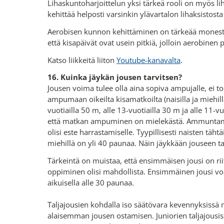
Lihaskuntoharjoittelun yksi tärkeä rooli on myös l
kehittää helposti varsinkin ylävartalon lihaksistos
Aerobisen kunnon kehittäminen on tärkeää monestak
että kisapäivät ovat usein pitkiä, jolloin aerobinen
Katso liikkeitä liiton
Youtube-kanavalta
.
16. Kuinka jäykän jousen tarvitsen?
Jousen voima tulee olla aina sopiva ampujalle, ei t
ampumaan oikeilta kisamatkoilta (naisilla ja miehill
vuotiailla 50 m, alle 13-vuotiailla 30 m ja alle 11-vu
että matkan ampuminen on mielekästä. Ammuntamatka
olisi este harrastamiselle. Tyypillisesti naisten täh
miehillä on yli 40 paunaa. Näin jäykkään jouseen ta
Tärkeintä on muistaa, että ensimmäisen jousi on rii
oppiminen olisi mahdollista. Ensimmäinen jousi voi 
aikuisella alle 30 paunaa.
Taljajousien kohdalla iso säätövara kevennyksissä 
alaisemman jousen ostamisen. Juniorien taljajousi