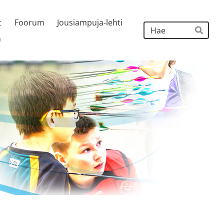
t
Foorum
Jousiampuja-lehti
Hak
h
Hae