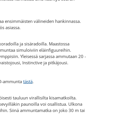
istaa ensimmäisten välineiden hankinnassa.
ös asiassa.
adoilla ja sisäradoilla. Maastossa
untaa simuloiviin eläinfiguureihin.
kymppisiin. Yleisessä sarjassa ammutaan 20 -
vaistojousi, Instinctive ja pitkäjousi.
3D-ammunta
tästä
.
esti tauluun virallisilta kisamatkoilta.
evyilläkin paunoilla voi osallistua. Ulkona
luihin. Siinä ammuntamatka on joko 30 m tai