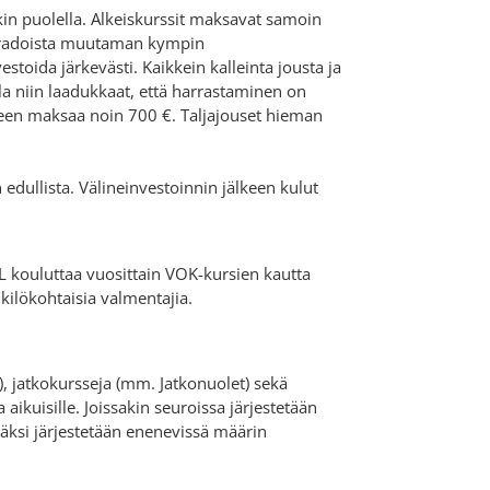
n puolella. Alkeiskurssit maksavat samoin
a radoista muutaman kympin
toida järkevästi. Kaikkein kalleinta jousta ja
lla niin laadukkaat, että harrastaminen on
ineen maksaa noin 700 €. Taljajouset hieman
ullista. Välineinvestoinnin jälkeen kulut
AL kouluttaa vuosittain VOK-kursien kautta
kilökohtaisia valmentajia.
, jatkokursseja (mm. Jatkonuolet) sekä
a aikuisille. Joissakin seuroissa järjestetään
isäksi järjestetään enenevissä määrin