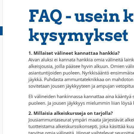
FAQ - usein 
kysymykset
1. Millaiset välineet kannattaa hankkia?
Aivan aluksi ei kannata hankkia omia välineitä lai
alkeisjousia, joilla pääsee hyvin alkuun. Omien vä
asiantuntijoiden puoleen. Nyrkkisääntö ensimmäisess
jäykkä. Puhdasta ammuntateknikkaa on mahdoton opp
sovitetaan jousen jäykkyyteen ja ampujan vetopitu
Eli välineiden hankinnassa kannattaa aina kääntyä 
puoleen. Ja jousen jäykkyys mielummin liian löysä 
2. Millaisia alkeiskursseja on tarjolla?
Jousiammuntaseurat ympäri maata järjestävät alkei
tuotteistama alkeiskurssikonsepti, joka käsittää kuu
tarvitse omia välineitä. Hinnat vaihtelevat seuroitta