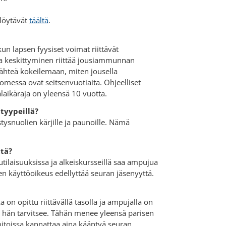
 löytävät
täältä
.
, kun lapsen fyysiset voimat riittävät
ja keskittyminen riittää jousiammunnan
 lähteä kokeilemaan, miten jousella
essa ovat seitsenvuotiaita. Ohjeelliset
alaikäraja on yleensä 10 vuotta.
ityypeillä?
stysnuolien kärjille ja paunoille. Nämä
ttä?
utilaisuuksissa ja alkeiskursseillä saa ampujua
jen käyttöoikeus edellyttää seuran jäsenyyttä.
on opittu riittävällä tasolla ja ampujalla on
n hän tarvitsee. Tähän menee yleensä parisen
itoissa kannattaa aina kääntyä seuran