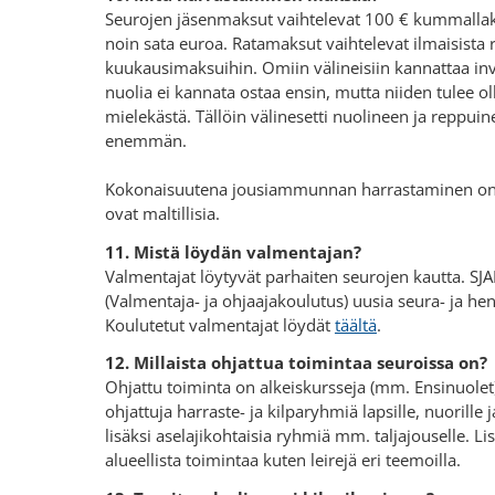
Seurojen jäsenmaksut vaihtelevat 100 € kummallaki
noin sata euroa. Ratamaksut vaihtelevat ilmaisist
kuukausimaksuihin. Omiin välineisiin kannattaa inves
nuolia ei kannata ostaa ensin, mutta niiden tulee o
mielekästä. Tällöin välinesetti nuolineen ja reppu
enemmän.
Kokonaisuutena jousiammunnan harrastaminen on ed
ovat maltillisia.
11. Mistä löydän valmentajan?
Valmentajat löytyvät parhaiten seurojen kautta. SJ
(Valmentaja- ja ohjaajakoulutus) uusia seura- ja hen
Koulutetut valmentajat löydät
täältä
.
12. Millaista ohjattua toimintaa seuroissa on?
Ohjattu toiminta on alkeiskursseja (mm. Ensinuolet)
ohjattuja harraste- ja kilparyhmiä lapsille, nuorille j
lisäksi aselajikohtaisia ryhmiä mm. taljajouselle. L
alueellista toimintaa kuten leirejä eri teemoilla.