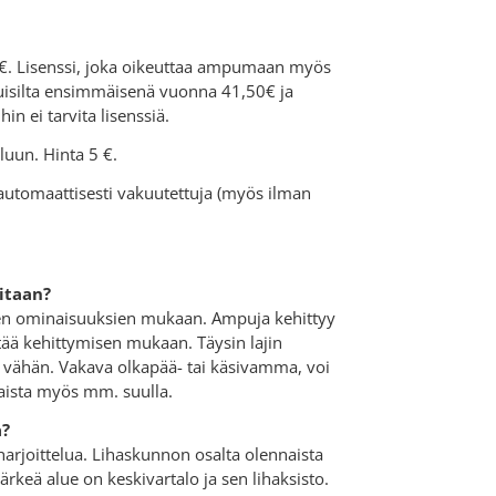
,50€. Lisenssi, joka oikeuttaa ampumaan myös
isilta ensimmäisenä vuonna 41,50€ ja
in ei tarvita lisenssiä.
luun. Hinta 5 €.
 automaattisesti vakuutettuja (myös ilman
vitaan?
sten ominaisuuksien mukaan. Ampuja kehittyy
ittää kehittymisen mukaan. Täysin lajin
n vähän. Vakava olkapää- tai käsivamma, voi
kaista myös mm. suulla.
ä?
arjoittelua. Lihaskunnon osalta olennaista
ärkeä alue on keskivartalo ja sen lihaksisto.