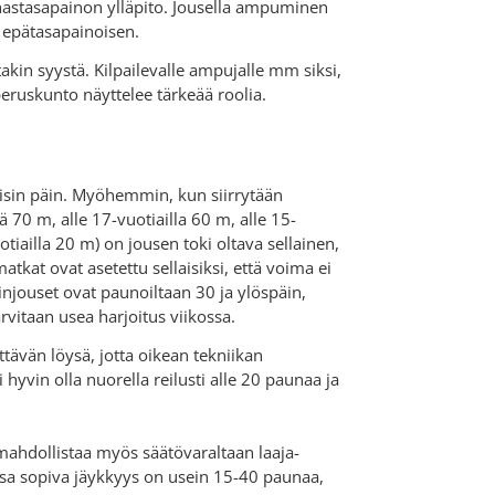
ihastasapainon ylläpito. Jousella ampuminen
ta epätasapainoisen.
in syystä. Kilpailevalle ampujalle mm siksi,
 peruskunto näyttelee tärkeää roolia.
oisin päin. Myöhemmin, kun siirrytään
ä 70 m, alle 17-vuotiailla 60 m, alle 15-
otiailla 20 m) on jousen toki oltava sellainen,
t ovat asetettu sellaisiksi, että voima ei
täinjouset ovat paunoiltaan 30 ja ylöspäin,
rvitaan usea harjoitus viikossa.
ttävän löysä, jotta oikean tekniikan
hyvin olla nuorella reilusti alle 20 paunaa ja
mahdollistaa myös säätövaraltaan laaja-
ssa sopiva jäykkyys on usein 15-40 paunaa,