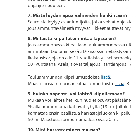
ohjaajien puoleen.
7. Mistä löydän apua välineiden hankintaan?
Seuroista löytyy asiantuntijoita, jotka voivat ohje
Jousiammuntavälineitä myyvät liikkeet auttavat my
8. Millaista kilpailutoimintaa lajissa on?
Jousiammunnassa kilpaillaan tauluammunnassa ulkor
ammutaan tauluihin sekä 3D-kisoissa metsästysamm
Ikäkausisarjoja on alle 11-vuotiaista yli seitsemän
50 -vuotiaana. Aselajit ovat taljajousi, tähtäinjousi, 
Tauluammunnan kilpailumuodoista
lisää
.
Maastojousiammunnan kilpailumuodoista
lisää
. 
9. Kuinka nopeasti voi lähteä kilpailemaan?
Mukaan voi lähteä heti kun nuolet osuvat pääsääntöis
Sisällä ammuntamatkat ovat lyhyitä (18 m), jolloin k
kannattaa ensin osallistua harrastajaluokan kilpai
50 m. Maastossa ampumamatkat ovat 20 m.
10. Mitä harrastaminen maksaa?