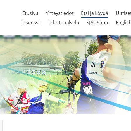
Etusivu
Yhteystiedot
Etsi ja Löydä
Uutise
Lisenssit
Tilastopalvelu
SJAL Shop
Englis