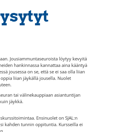
kysytyt
nkaan. Jousiammuntaseuroista löytyy kevyitä
lineiden hankinnassa kannattaa aina kääntyä
ä jousessa on se, että se ei saa olla liian
ia liian jäykällä jousella. Nuolet
uteen.
seuran tai välinekauppiaan asiantuntijan
kuin jäykkä.
skurssitoimintaa. Ensinuolet on SJAL:n
si kahden tunnin oppituntia. Kursseilla ei
in.