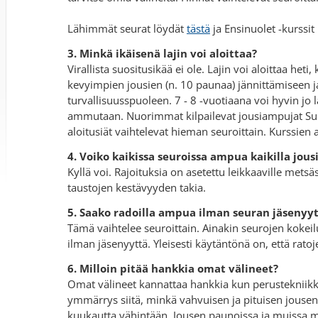
Lähimmät seurat löydät
tästä
ja Ensinuolet -kurssit
3. Minkä ikäisenä lajin voi aloittaa?
Virallista suositusikää ei ole. Lajin voi aloittaa heti
kevyimpien jousien (n. 10 paunaa) jännittämiseen 
turvallisuusspuoleen. 7 - 8 -vuotiaana voi hyvin jo
ammutaan. Nuorimmat kilpailevat jousiampujat Suom
aloitusiät vaihtelevat hieman seuroittain. Kurssien 
4. Voiko kaikissa seuroissa ampua kaikilla jous
Kyllä voi. Rajoituksia on asetettu leikkaaville metsä
taustojen kestävyyden takia.
5. Saako radoilla ampua ilman seuran jäsenyy
Tämä vaihtelee seuroittain. Ainakin seurojen kokeil
ilman jäsenyyttä. Yleisesti käytäntönä on, että rato
6. Milloin pitää hankkia omat välineet?
Omat välineet kannattaa hankkia kun perustekniikka 
ymmärrys siitä, minkä vahvuisen ja pituisen jouse
kuukautta vähintään. Jousen paunoissa ja muissa m