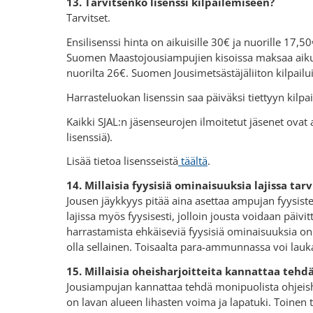
13. Tarvitsenko lisenssi kilpailemiseen?
Tarvitset.
Ensilisenssi hinta on aikuisille 30€ ja nuorille 17
Suomen Maastojousiampujien kisoissa maksaa aiku
nuorilta 26€. Suomen Jousimetsästäjäliiton kilpailuih
Harrasteluokan lisenssin saa päiväksi tiettyyn kilpai
Kaikki SJAL:n jäsenseurojen ilmoitetut jäsenet ovat
lisenssiä).
Lisää tietoa lisensseistä
täältä
.
14. Millaisia fyysisiä ominaisuuksia lajissa tar
Jousen jäykkyys pitää aina asettaa ampujan fyysi
lajissa myös fyysisesti, jolloin jousta voidaan päiv
harrastamista ehkäiseviä fyysisiä ominaisuuksia o
olla sellainen. Toisaalta para-ammunnassa voi lau
15. Millaisia oheisharjoitteita kannattaa tehd
Jousiampujan kannattaa tehdä monipuolista ohjeish
on lavan alueen lihasten voima ja lapatuki. Toinen t