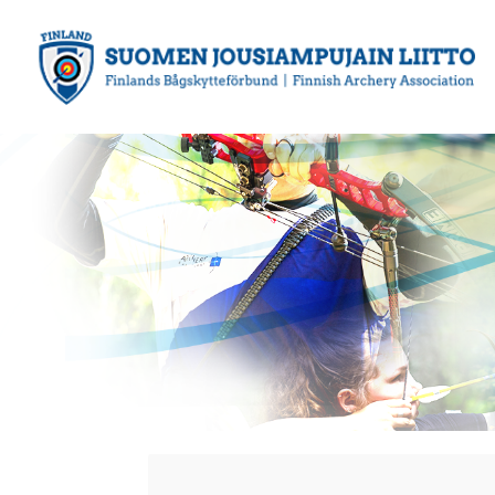
Siirry
sivun
sisältöön
Suomen Jousiampujain Liitto ry