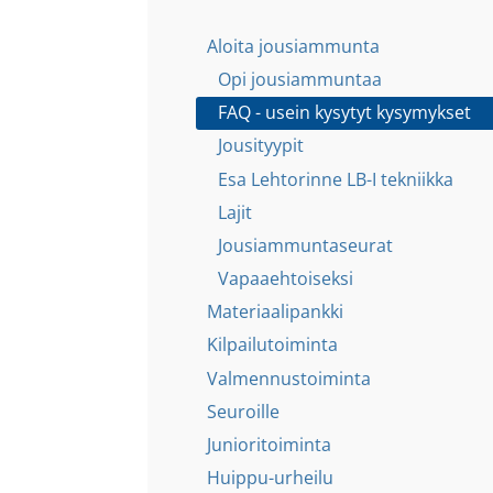
Aloita jousiammunta
Opi jousiammuntaa
FAQ - usein kysytyt kysymykset
Jousityypit
Esa Lehtorinne LB-I tekniikka
Lajit
Jousiammuntaseurat
Vapaaehtoiseksi
Materiaalipankki
Kilpailutoiminta
Valmennustoiminta
Seuroille
Junioritoiminta
Huippu-urheilu