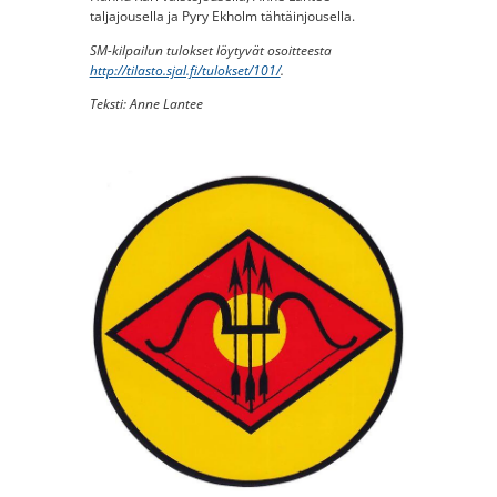
taljajousella ja Pyry Ekholm tähtäinjousella.
SM-kilpailun tulokset löytyvät osoitteesta
http://tilasto.sjal.fi/tulokset/101/
.
Teksti: Anne Lantee