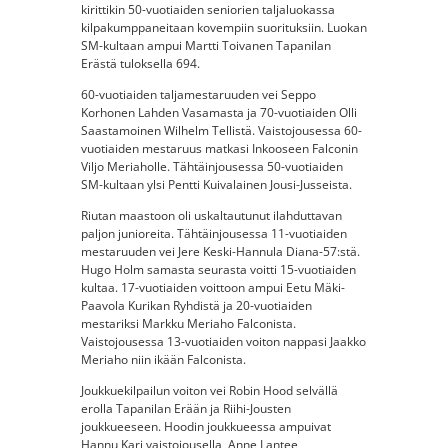
kirittikin 50-vuotiaiden seniorien taljaluokassa
kilpakumppaneitaan kovempiin suorituksiin. Luokan
SM-kultaan ampui Martti Toivanen Tapanilan
Erästä tuloksella 694.
60-vuotiaiden taljamestaruuden vei Seppo
Korhonen Lahden Vasamasta ja 70-vuotiaiden Olli
Saastamoinen Wilhelm Tellistä. Vaistojousessa 60-
vuotiaiden mestaruus matkasi Inkooseen Falconin
Viljo Meriaholle. Tähtäinjousessa 50-vuotiaiden
SM-kultaan ylsi Pentti Kuivalainen Jousi-Jusseista.
Riutan maastoon oli uskaltautunut ilahduttavan
paljon junioreita. Tähtäinjousessa 11-vuotiaiden
mestaruuden vei Jere Keski-Hannula Diana-57:stä.
Hugo Holm samasta seurasta voitti 15-vuotiaiden
kultaa. 17-vuotiaiden voittoon ampui Eetu Mäki-
Paavola Kurikan Ryhdistä ja 20-vuotiaiden
mestariksi Markku Meriaho Falconista.
Vaistojousessa 13-vuotiaiden voiton nappasi Jaakko
Meriaho niin ikään Falconista.
Joukkuekilpailun voiton vei Robin Hood selvällä
erolla Tapanilan Erään ja Riihi-Jousten
joukkueeseen. Hoodin joukkueessa ampuivat
Hannu Kari vaistojousella, Anne Lantee