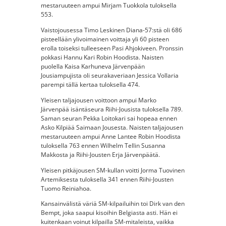
mestaruuteen ampui Mirjam Tuokkola tuloksella
553.
Vaistojousessa Timo Leskinen Diana-57:stä oli 686
pisteellään ylivoimainen voittaja yli 60 pisteen
erolla toiseksi tulleeseen Pasi Ahjokiveen. Pronssin
pokkasi Hannu Kari Robin Hoodista. Naisten
puolella Kaisa Karhuneva Järvenpään
Jousiampujista oli seurakaveriaan Jessica Vollaria
parempi tällä kertaa tuloksella 474.
Yleisen taljajousen voittoon ampui Marko
Järvenpää isäntäseura Riihi-Jousista tuloksella 789.
Saman seuran Pekka Loitokari sai hopeaa ennen
Asko Kilpiää Saimaan Jousesta. Naisten taljajousen
mestaruuteen ampui Anne Lantee Robin Hoodista
tuloksella 763 ennen Wilhelm Tellin Susanna
Makkosta ja Riihi-Jousten Erja Järvenpäätä.
Yleisen pitkäjousen SM-kullan voitti Jorma Tuovinen
Artemiksesta tuloksella 341 ennen Riihi-Jousten
Tuomo Reiniahoa.
Kansainvälistä väriä SM-kilpailuihin toi Dirk van den
Bempt, joka saapui kisoihin Belgiasta asti. Hän ei
kuitenkaan voinut kilpailla SM-mitaleista, vaikka