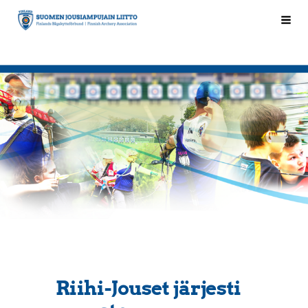
Siirry
Hak
Suomen Jousiampujain Liitto ry
sivun
sisältöön
Riihi-Jouset järjesti