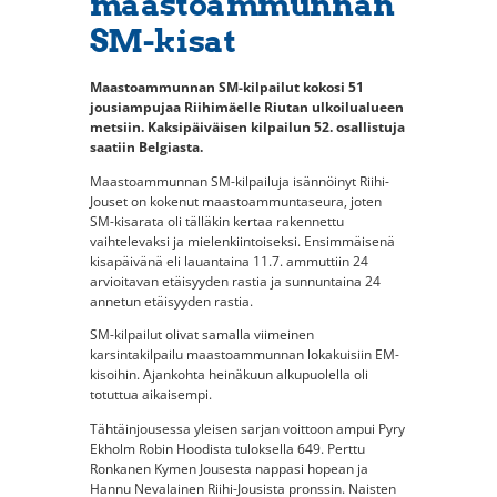
maastoammunnan
SM-kisat
Maastoammunnan SM-kilpailut kokosi 51
jousiampujaa Riihimäelle Riutan ulkoilualueen
metsiin. Kaksipäiväisen kilpailun 52. osallistuja
saatiin Belgiasta.
Maastoammunnan SM-kilpailuja isännöinyt Riihi-
Jouset on kokenut maastoammuntaseura, joten
SM-kisarata oli tälläkin kertaa rakennettu
vaihtelevaksi ja mielenkiintoiseksi. Ensimmäisenä
kisapäivänä eli lauantaina 11.7. ammuttiin 24
arvioitavan etäisyyden rastia ja sunnuntaina 24
annetun etäisyyden rastia.
SM-kilpailut olivat samalla viimeinen
karsintakilpailu maastoammunnan lokakuisiin EM-
kisoihin. Ajankohta heinäkuun alkupuolella oli
totuttua aikaisempi.
Tähtäinjousessa yleisen sarjan voittoon ampui Pyry
Ekholm Robin Hoodista tuloksella 649. Perttu
Ronkanen Kymen Jousesta nappasi hopean ja
Hannu Nevalainen Riihi-Jousista pronssin. Naisten