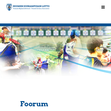
Siirry
Hak
Suomen Jousiampujain Liitto ry
sivun
sisältöön
Foorum