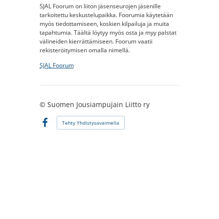
SJAL Foorum on liiton jäsenseurojen jäsenille
tarkoitettu keskustelupaikka. Foorumia käytetään
myös tiedottamiseen, koskien kilpailuja ja muita
tapahtumia. Täältä löytyy myös osta ja myy palstat
välineiden kierrättämiseen. Foorum vaatii
rekisteröitymisen omalla nimellä.
SJAL Foorum
©
Suomen Jousiampujain Liitto ry
Tehty Yhdistysavaimella
Facebook