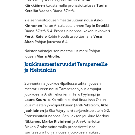
Kärkkäinen
kukistamalla pronssiottelussa
Tuula
Ketelän
Vaasan Diana-57:stä.
Yleisen vaistojousen mestaruuteen nousi
Asko
Kinnunen
Turun Arcuksesta ennen
Tapio Ketelää
Diana-57:stä 6-4. Pronssin nappasi kokenut konkari
Pertti Raivio
Robin Hoodista voittamalla
Vesa
Ahon
Pohjan Jousesta 6-4.
Naisten vaistojousen mestaruus meni Pohjan
Jousen
Maria Aholle
.
Joukkuemestaruudet Tampereelle
ja Helsinkiin
Sunnuntaina joukkuekilpailussa tähtäinjousen
mestaruuteen nousi Tampereen Jousiampujat
joukkueella Antti Tekoniemi, Tero Pyylampi ja
Laura Kourula
. Kolmikko kukisti finaalissa Oulun
Jousimiesten ykkösjoukkueen (Antti Vikström,
Atte
Jauhiainen
ja Rita Väyrynen) sarjavoittopistein 6-2.
Pronssimitalit nappasi Achilleksen joukkue Markus
Nikkanen,
Marko Kiviniemi
ja Ann-Charlotte
Biskop-Grahn voittamalla pronssiottelussa
isäntäseura Pohjan Jousen joukkueen niukasti