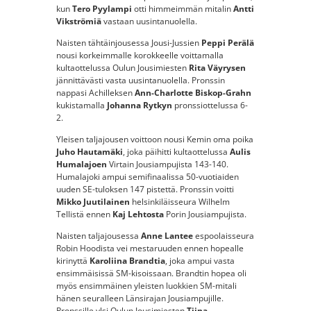
kun
Tero Pyylampi
otti himmeimmän mitalin
Antti
Vikströmiä
vastaan uusintanuolella.
Naisten tähtäinjousessa Jousi-Jussien
Peppi Perälä
nousi korkeimmalle korokkeelle voittamalla
kultaottelussa Oulun Jousimiesten
Rita Väyrysen
jännittävästi vasta uusintanuolella. Pronssin
nappasi Achilleksen
Ann-Charlotte Biskop-Grahn
kukistamalla
Johanna Rytkyn
pronssiottelussa 6-
2.
Yleisen taljajousen voittoon nousi Kemin oma poika
Juho Hautamäki
, joka päihitti kultaottelussa
Aulis
Humalajoen
Virtain Jousiampujista 143-140.
Humalajoki ampui semifinaalissa 50-vuotiaiden
uuden SE-tuloksen 147 pistettä. Pronssin voitti
Mikko Juutilainen
helsinkiläisseura Wilhelm
Tellistä ennen
Kaj Lehtosta
Porin Jousiampujista.
Naisten taljajousessa
Anne Lantee
espoolaisseura
Robin Hoodista vei mestaruuden ennen hopealle
kirinyttä
Karoliina Brandtia
, joka ampui vasta
ensimmäisissä SM-kisoissaan. Brandtin hopea oli
myös ensimmäinen yleisten luokkien SM-mitali
hänen seuralleen Länsirajan Jousiampujille.
Pronssille ylsi Oulun Jousimiesten
Tiina