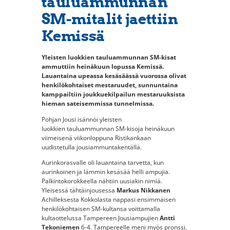
tauluammunnan
SM-mitalit jaettiin
Kemissä
Yleisten luokkien tauluammunnan SM-kisat
ammuttiin heinäkuun lopussa Kemissä.
Lauantaina upeassa kesäsäässä vuorossa olivat
henkilökohtaiset mestaruudet, sunnuntaina
kamppailtiin joukkuekilpailun mestaruuksista
hieman sateisemmissa tunnelmissa.
Pohjan Jousi isännöi yleisten
luokkien tauluammunnan SM-kisoja heinäkuun
viimeisenä viikonloppuna Ristikankaan
uudistetulla jousiammuntakentällä.
Aurinkorasvalle oli lauantaina tarvetta, kun
aurinkoinen ja lämmin kesäsää helli ampujia.
Palkintokorokkeella nähtiin uusiakin nimiä.
Yleisessä tähtäinjousessa
Markus Nikkanen
Achilleksesta Kokkolasta nappasi ensimmäisen
henkilökohtaisen SM-kultansa voittamalla
kultaottelussa Tampereen Jousiampujien
Antti
Tekoniemen
6-4. Tampereelle meni myös pronssi,