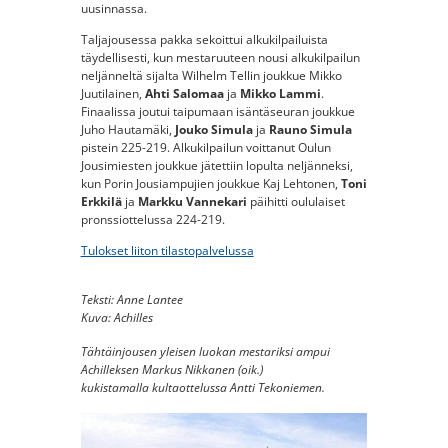
uusinnassa.
Taljajousessa pakka sekoittui alkukilpailuista
täydellisesti, kun mestaruuteen nousi alkukilpailun
neljänneltä sijalta Wilhelm Tellin joukkue Mikko
Juutilainen,
Ahti Salomaa
ja
Mikko Lammi
.
Finaalissa joutui taipumaan isäntäseuran joukkue
Juho Hautamäki,
Jouko Simula
ja
Rauno Simula
pistein 225-219. Alkukilpailun voittanut Oulun
Jousimiesten joukkue jätettiin lopulta neljänneksi,
kun Porin Jousiampujien joukkue Kaj Lehtonen,
Toni
Erkkilä
ja
Markku Vannekari
päihitti oululaiset
pronssiottelussa 224-219.
Tulokset liiton tilastopalvelussa
Teksti: Anne Lantee
Kuva: Achilles
Tähtäinjousen yleisen luokan mestariksi ampui
Achilleksen Markus Nikkanen (oik.)
kukistamalla kultaottelussa Antti Tekoniemen.