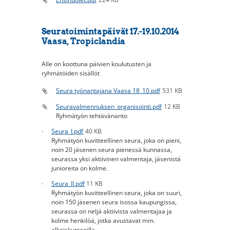
Seuratoimintapäivät 17.-19.10.2014
Vaasa, Tropiclandia
Alle on koottuna päivien koulutusten ja
ryhmätöiden sisällöt
Seura työnantajana Vaasa 18_10.pdf
531 KB
Seuravalmennuksen_organisointi.pdf
12 KB
Ryhmätyön tehtävänanto
Seura_I.pdf
40 KB
Ryhmätyön kuvitteellinen seura, joka on pieni,
noin 20 jäsenen seura pienessä kunnassa,
seurassa yksi aktiivinen valmentaja, jäsenistä
junioreita on kolme.
Seura_II.pdf
11 KB
Ryhmätyön kuvitteellinen seura, joka on suuri,
noin 150 jäsenen seura isossa kaupungissa,
seurassa on neljä aktiivista valmentajaa ja
kolme henkilöä, jotka avustavat mm.
alkeiskursseilla