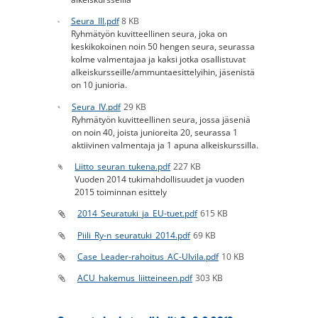
Seura_III.pdf
8 KB
Ryhmätyön kuvitteellinen seura, joka on
keskikokoinen noin 50 hengen seura, seurassa
kolme valmentajaa ja kaksi jotka osallistuvat
alkeiskursseille/ammuntaesittelyihin, jäsenistä
on 10 junioria.
Seura_IV.pdf
29 KB
Ryhmätyön kuvitteellinen seura, jossa jäseniä
on noin 40, joista junioreita 20, seurassa 1
aktiivinen valmentaja ja 1 apuna alkeiskurssilla.
Liitto_seuran_tukena.pdf
227 KB
Vuoden 2014 tukimahdollisuudet ja vuoden
2015 toiminnan esittely
2014_Seuratuki_ja_EU-tuet.pdf
615 KB
Piili_Ry-n_seuratuki_2014.pdf
69 KB
Case_Leader-rahoitus_AC-Ulvila.pdf
10 KB
ACU_hakemus_liitteineen.pdf
303 KB