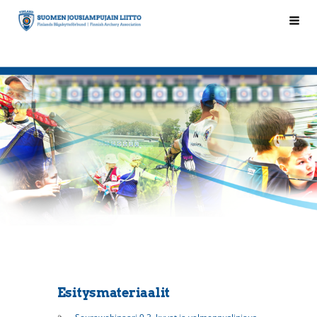
Siirry
Hak
Suomen Jousiampujain Liitto ry
sivun
sisältöön
Esitysmateriaalit