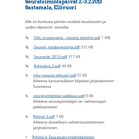
Seuratoimintapäivät 2.-3.2.2013
Sastamala, Ellivuori
Alle on koottuna päivien sisältöä koulutusten ja
uuden ideoinnin tiimoilta.
SJAL strategiatyö - visiosta tekoihin.pdf
1 MB
Seuran_mediaviestinta.pdf
532 KB
Seuratuki_2013.pdf
317 KB
Ryhmätyö 2.pdf
49 KB
mkv-maasto-ellivuori.pdf
55 KB
Aiheena kansainvälisen kilpailun järjestäminen
Suomessa
seuratyöntekijän palkkaus.pdf
8 KB
Aiheena seuratyöntekijän tai -valmentajan
palkkaaminen
Ryhmä 3.pdf
7 KB
Aiheena alueellisen valmennustoiminnan
järjestäminen
Ryhmä 4_Seuratuen hyödyntäminen