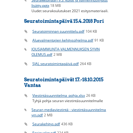
Seurawebinaari 9.3. kuvat ja valmennuslinjaus
lisätty.pptx
18 MB
Uudet seurakoulutukset 2021 esitysmateriaali.
Seuratoimintapäivä 15.4.2018 Pori
Seuratoiminnan suunnittelu.pdf
104 KB
Aluevalmentajien kehitysohjelma.pdf
91 KB
JOUSIAMMUNTA-VALMENNUKSEN SYVIN
OLEMUS.pdf
2 MB
SJAL seuratoimintapäivä.pdf
264 KB
Seuratoimintapäivät 17.-18.10.2015
Vantaa
Viestintäsuunnitelma_pohja.xlsx
26 KB
Tyhjä pohja seuran viestintäsuunnitelmalle
Seuran mediaviestintä - viestintäsuunnitelma
ym.pdf
2 MB
Seurakehitys.pdf
436 KB
Ensinuolet.pdf
224 KB