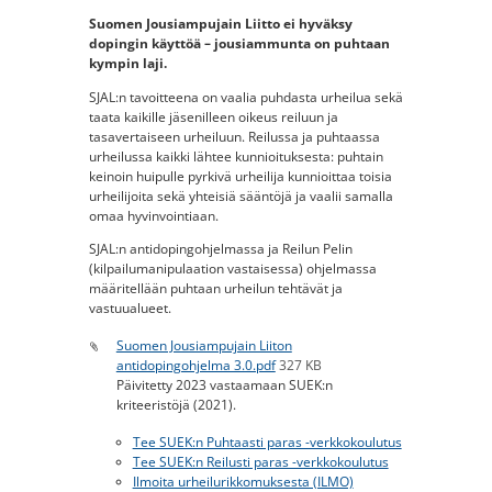
Suomen Jousiampujain Liitto ei hyväksy
dopingin käyttöä – jousiammunta on puhtaan
kympin laji.
SJAL:n tavoitteena on vaalia puhdasta urheilua sekä
taata kaikille jäsenilleen oikeus reiluun ja
tasavertaiseen urheiluun. Reilussa ja puhtaassa
urheilussa kaikki lähtee kunnioituksesta: puhtain
keinoin huipulle pyrkivä urheilija kunnioittaa toisia
urheilijoita sekä yhteisiä sääntöjä ja vaalii samalla
omaa hyvinvointiaan.
SJAL:n antidopingohjelmassa ja Reilun Pelin
(kilpailumanipulaation vastaisessa) ohjelmassa
määritellään puhtaan urheilun tehtävät ja
vastuualueet.
Suomen Jousiampujain Liiton
antidopingohjelma 3.0.pdf
327 KB
Päivitetty 2023 vastaamaan SUEK:n
kriteeristöjä (2021).
Tee SUEK:n Puhtaasti paras -verkkokoulutus
Tee SUEK:n Reilusti paras -verkkokoulutus
Ilmoita urheilurikkomuksesta (ILMO)