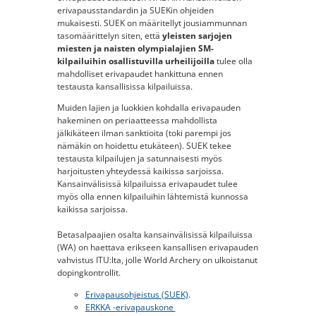
erivapausstandardin ja SUEKin ohjeiden
mukaisesti. SUEK on määritellyt jousiammunnan
tasomäärittelyn siten, että
yleisten sarjojen
miesten ja naisten olympialajien SM-
kilpailuihin osallistuvilla urheilijoilla
tulee olla
mahdolliset erivapaudet hankittuna ennen
testausta kansallisissa kilpailuissa.
Muiden lajien ja luokkien kohdalla erivapauden
hakeminen on periaatteessa mahdollista
jälkikäteen ilman sanktioita (toki parempi jos
nämäkin on hoidettu etukäteen). SUEK tekee
testausta kilpailujen ja satunnaisesti myös
harjoitusten yhteydessä kaikissa sarjoissa.
Kansainvälisissä kilpailuissa erivapaudet tulee
myös olla ennen kilpailuihin lähtemistä kunnossa
kaikissa sarjoissa.
Betasalpaajien osalta kansainvälisissä kilpailuissa
(WA) on haettava erikseen kansallisen erivapauden
vahvistus ITU:lta, jolle World Archery on ulkoistanut
dopingkontrollit.
Erivapausohjeistus (SUEK)
.
ERKKA -erivapauskone