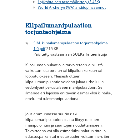
Lajikohtainen tasomäärittely (SUEK)
World Archeryn (WA) antidopinsäännöt
Kilpailumanipulaation
torjuntaohjelma
SJAL kilpailumanipulaation torjuntaohjelma
1.0.pdf
215 KB
Päivitetty vastaamaan SUEK:n kriteeristöjä
Kilpailumanipulaatiolla tarkoitetaan vilpillistä
vaikuttamista ottelun tai kilpailun kulkuun tai
lopputulokseen. Yleisesti ottaen
kilpailumanipulaatio voidaan jakaa urheilu- ja
vedonlyöntiperustaiseen manipulaatioon. Se
ilmenee eri lajeissa eri tavoin esimerkiksi kilpailu-,
ottelu- tai tulosmanipulaationa.
Jousiammunnassa suurin riski
kilpailumanipulaation osalta liittyy tulosten
manipulointiin ja sääntöjen noudattamiseen.
Tavoitteena voi olla esimerkiksi halutun tittelin,
edustuspaikan tai mestaruuden voittaminen. Sen