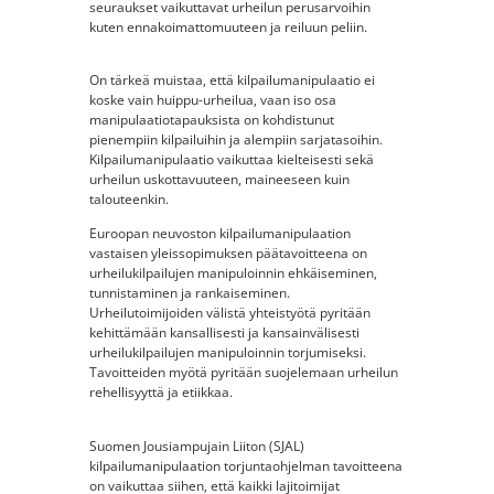
seuraukset vaikuttavat urheilun perusarvoihin
kuten ennakoimattomuuteen ja reiluun peliin.
On tärkeä muistaa, että kilpailumanipulaatio ei
koske vain huippu-urheilua, vaan iso osa
manipulaatiotapauksista on kohdistunut
pienempiin kilpailuihin ja alempiin sarjatasoihin.
Kilpailumanipulaatio vaikuttaa kielteisesti sekä
urheilun uskottavuuteen, maineeseen kuin
talouteenkin.
Euroopan neuvoston kilpailumanipulaation
vastaisen yleissopimuksen päätavoitteena on
urheilukilpailujen manipuloinnin ehkäiseminen,
tunnistaminen ja rankaiseminen.
Urheilutoimijoiden välistä yhteistyötä pyritään
kehittämään kansallisesti ja kansainvälisesti
urheilukilpailujen manipuloinnin torjumiseksi.
Tavoitteiden myötä pyritään suojelemaan urheilun
rehellisyyttä ja etiikkaa.
Suomen Jousiampujain Liiton (SJAL)
kilpailumanipulaation torjuntaohjelman tavoitteena
on vaikuttaa siihen, että kaikki lajitoimijat