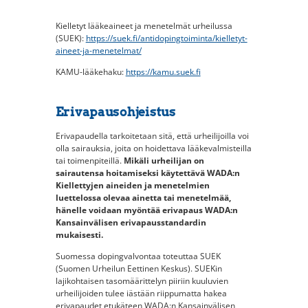
Kielletyt lääkeaineet ja menetelmät urheilussa
(SUEK):
https://suek.fi/antidopingtoiminta/kielletyt-
aineet-ja-menetelmat/
KAMU-lääkehaku:
https://kamu.suek.fi
Erivapausohjeistus
Erivapaudella tarkoitetaan sitä, että urheilijoilla voi
olla sairauksia, joita on hoidettava lääkevalmisteilla
tai toimenpiteillä.
Mikäli urheilijan on
sairautensa hoitamiseksi käytettävä WADA:n
Kiellettyjen aineiden ja menetelmien
luettelossa olevaa ainetta tai menetelmää,
hänelle voidaan myöntää erivapaus WADA:n
Kansainvälisen erivapausstandardin
mukaisesti.
Suomessa dopingvalvontaa toteuttaa SUEK
(Suomen Urheilun Eettinen Keskus). SUEKin
lajikohtaisen tasomäärittelyn piiriin kuuluvien
urheilijoiden tulee iästään riippumatta hakea
erivapaudet etukäteen WADA:n Kansainvälisen