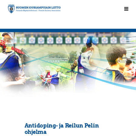
Siirry
Hak
Suomen Jousiampujain Liitto ry
sivun
sisältöön
Antidoping- ja Reilun Pelin
ohjelma