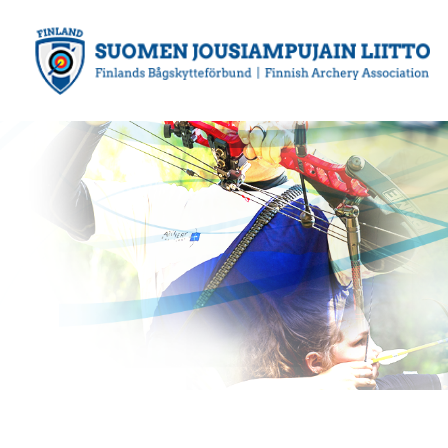
Siirry
sivun
sisältöön
Suomen Jousiampujain Liitto ry