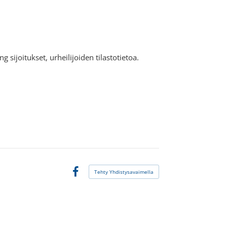
g sijoitukset, urheilijoiden tilastotietoa.
Tehty Yhdistysavaimella
Facebook