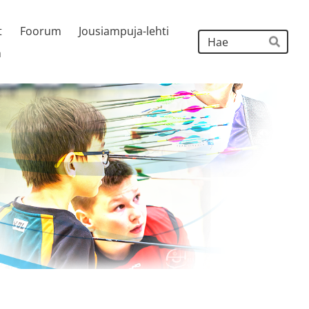
t
Foorum
Jousiampuja-lehti
Hak
h
Hae