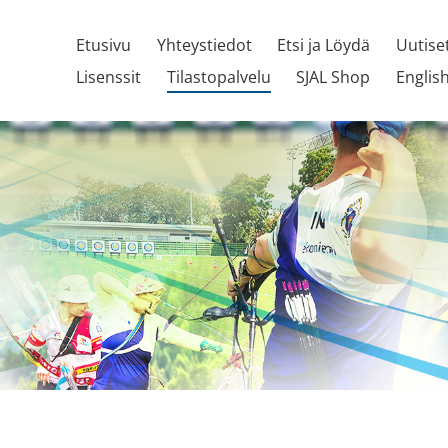
Etusivu
Yhteystiedot
Etsi ja Löydä
Uutise
Lisenssit
Tilastopalvelu
SJAL Shop
Englis