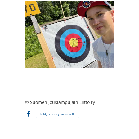
©
Suomen Jousiampujain Liitto ry
Tehty Yhdistysavaimella
Facebook