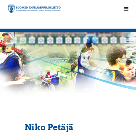
Siirry
Hak
Suomen Jousiampujain Liitto ry
sivun
sisältöön
Niko Petäjä