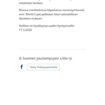
mitalistien kesken.
Muissa merkittävissä kilpailuissa menestymisestä;
mm. World Cupit palkitaan liiton taloudellisen
tilanteen mukaan.
Hallitus on hyväksynyt uuden hyvitysmallin
17.3.2026
©
Suomen Jousiampujain Liitto ry
Tehty Yhdistysavaimella
Facebook