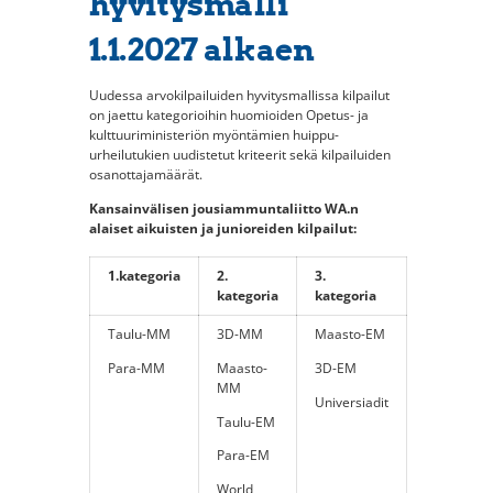
hyvitysmalli
1.1.2027 alkaen
Uudessa arvokilpailuiden hyvitysmallissa kilpailut
on jaettu kategorioihin huomioiden Opetus- ja
kulttuuriministeriön myöntämien huippu-
urheilutukien uudistetut kriteerit sekä kilpailuiden
osanottajamäärät.
Kansainvälisen jousiammuntaliitto WA.n
alaiset aikuisten ja junioreiden kilpailut:
1.kategoria
2.
3.
kategoria
kategoria
Taulu-MM
3D-MM
Maasto-EM
Para-MM
Maasto-
3D-EM
MM
Universiadit
Taulu-EM
Para-EM
World