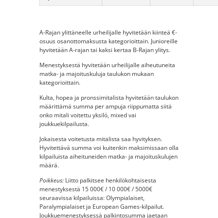
A-Rajan ylittäneelle urheilijalle hyvitetään kiinteä €-
osuus osanottomaksusta kategorioittain. Junioreille
hyvitetään A-rajan tai kaksi kertaa B-Rajan ylitys.
Menestyksestä hyvitetään urheilijalle aiheutuneita
matka- ja majoituskuluja taulukon mukaan
kategorioittain.
Kulta, hopea ja pronssimitalista hyvitetään taulukon
määrittämä summa per ampuja riippumatta siitä
onko mitali voitettu yksilö, mixed vai
joukkuekilpailusta.
Jokaisesta voitetusta mitalista saa hyvityksen.
Hyvitettävä summa voi kuitenkin maksimissaan olla
kilpailuista aiheituneiden matka- ja majoituskulujen
määrä.
Poikkeus:
Liitto palkitsee henkilökohtaisesta
menestyksestä 15 000€ / 10 000€ / 5000€
seuraavissa kilpailuissa: Olympialaiset,
Paralympialaiset ja European Games-kilpailut.
Joukkuemenestyksessä palkintosumma jaetaan