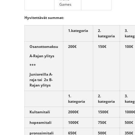
Games
Hyvitettävät summat:
1.kategoria
2.
3.
kategoria
kateg
Osanottomaksu
200€
150€
100€
A-
Rajan ylitys
***
Junioreilla
A
-
raja tai 2x
B-
Rajan ylitys
1.
2.
3.
kategoria
kategoria
kateg
Kultamitali
2000€
1500€
1000
hopeamitali
1000€
750€
500€
pronssimitali
650€
500€
350€