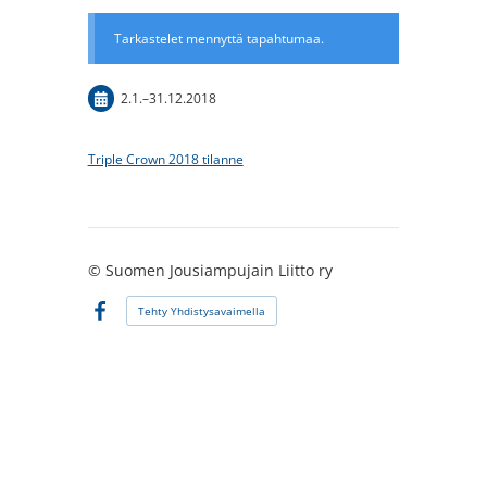
Tarkastelet mennyttä tapahtumaa.
2.1.
–
31.12.2018
Triple Crown 2018 tilanne
©
Suomen Jousiampujain Liitto ry
Tehty Yhdistysavaimella
Facebook