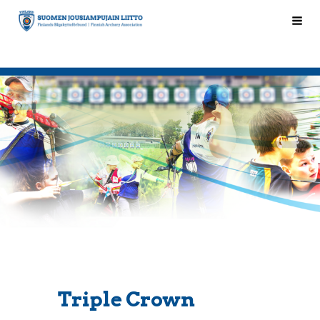
Siirry
Hak
Suomen Jousiampujain Liitto ry
sivun
sisältöön
Triple Crown