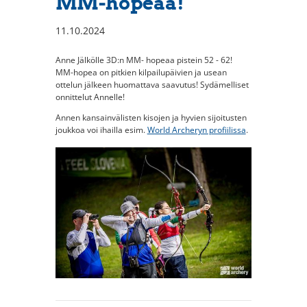
MM-hopeaa!
11.10.2024
Anne Jälkölle 3D:n MM- hopeaa pistein 52 - 62!
MM-hopea on pitkien kilpailupäivien ja usean
ottelun jälkeen huomattava saavutus! Sydämelliset
onnittelut Annelle!
Annen kansainvälisten kisojen ja hyvien sijoitusten
joukkoa voi ihailla esim.
World Archeryn profiilissa
.