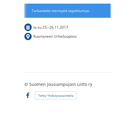
Tarkastelet mennyttä tapahtumaa.
la-su
25.
–
26.11.2017
Kuortaneen Urheiluopisto
©
Suomen Jousiampujain Liitto ry
Tehty Yhdistysavaimella
Facebook