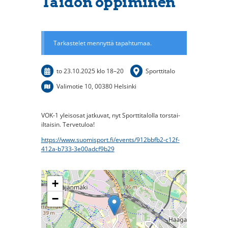
Taidon oppiminen
Tarkastelet mennyttä tapahtumaa.
to 23.10.2025
klo 18
–
20
Sporttitalo
Valimotie 10, 00380 Helsinki
VOK-1 yleisosat jatkuvat, nyt Sporttitalolla torstai-
iltaisin. Tervetuloa!
https://www.suomisport.fi/events/912bbfb2-c12f-
412a-b733-3e00adcf9b29
+
−