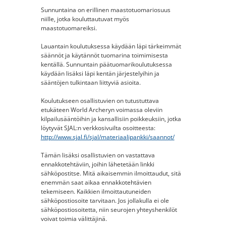
Sunnuntaina on erillinen maastotuomariosuus
niille, jotka kouluttautuvat myös
maastotuomareiksi.
Lauantain koulutuksessa käydään läpi tärkeimmät
säännöt ja käytännöt tuomarina toimimisesta
kentällä. Sunnuntain päätuomarikoulutuksessa
käydään lisäksi läpi kentän järjestelyihin ja
sääntöjen tulkintaan liittyviä asioita.
Koulutukseen osallistuvien on tutustuttava
etukäteen World Archeryn voimassa oleviin
kilpailusääntöihin ja kansallisiin poikkeuksiin, jotka
löytyvät SJAL:n verkkosivuilta osoitteesta:
http://www.sjal.fi/sjal/materiaalipankki/saannot/
Tämän lisäksi osallistuvien on vastattava
ennakkotehtäviin, joihin lähetetään linkki
sähköpostitse. Mitä aikaisemmin ilmoittaudut, sitä
enemmän saat aikaa ennakkotehtävien
tekemiseen. Kaikkien ilmoittautuneiden
sähköpostiosoite tarvitaan. Jos jollakulla ei ole
sähköpostiosoitetta, niin seurojen yhteyshenkilöt
voivat toimia välittäjinä.