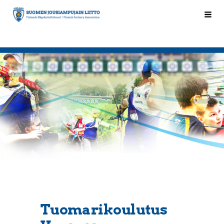
Siirry
Hak
Suomen Jousiampujain Liitto ry
sivun
sisältöön
Tuomarikoulutus