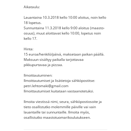
Aikataulu:
Lauantaina 10.3.2018 kello 10:00 aloitus, noin kello
18 lopetus.
Sunnuntaina 11.3.2018 kello 9:00 aloitus (maasto-
osuus), muut aloittavat kello 10:00, lopetus noin
kello 17.
Hinta:
15 euroa/henkilö/päivä, maksetaan paikan päällä.
Maksuun sisältyy paikalla tarjottavaa
pikkupurtavaa ja pizzaa.
Ilmoittautuminen:
Ilmoittautumiset ja lisätietoja sähköpostitse:
petri.lehtomaki@gmail.com
Ilmoittautumiset kuitataan vastaanotetuksi.
Ilmoita viestissä nimi, seura, sähköpostiosoite ja
tieto osallistutko molemmille päiville vai vain
lauantaille tai sunnuntaille. Ilmoita myös,
osallistutko maastotuomarikoulutukseen.