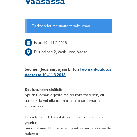
Vaasassa
Tarkastelet mennyttä tapahtumaa.
la-su
10.
–
11.3.2018
Frilundintie 2, Vaskiluoto, Vaasa
Suomen Jousiampujain Liiton
Tuomarikoulutus
Vaasassa 10.-11.3.2018.
Koulutuksen sisältö:
SJAL:n tuomarijärjestelmä on kaksitasoinen, eli
tuomarilla voi olla tuomarin tai päätuomarin
kelpoisuus.
Lauantaina 10.3. koulutus on molemmille tasoille
yhteinen.
Sunnuntaina 11.3. jatkavat päätuomarin pätevyyttä
hakevat.