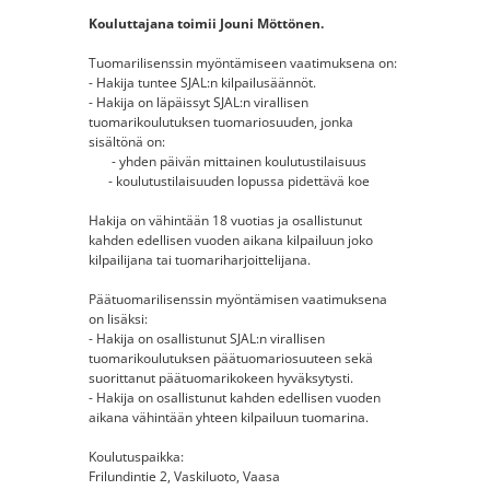
Kouluttajana toimii Jouni Möttönen.
Tuomarilisenssin myöntämiseen vaatimuksena on:
- Hakija tuntee SJAL:n kilpailusäännöt.
- Hakija on läpäissyt SJAL:n virallisen
tuomarikoulutuksen tuomariosuuden, jonka
sisältönä on:
- yhden päivän mittainen koulutustilaisuus
​- koulutustilaisuuden lopussa pidettävä koe
Hakija on vähintään 18 vuotias ja osallistunut
kahden edellisen vuoden aikana kilpailuun joko
kilpailijana tai tuomariharjoittelijana.
Päätuomarilisenssin myöntämisen vaatimuksena
on lisäksi:
- Hakija on osallistunut SJAL:n virallisen
tuomarikoulutuksen päätuomariosuuteen sekä
suorittanut päätuomarikokeen hyväksytysti.
- Hakija on osallistunut kahden edellisen vuoden
aikana vähintään yhteen kilpailuun tuomarina.
Koulutuspaikka:
Frilundintie 2, Vaskiluoto, Vaasa