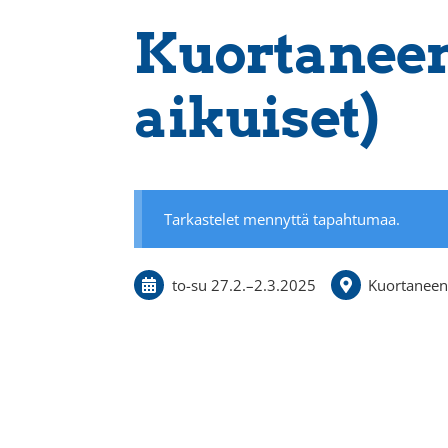
Kuortaneen 
aikuiset)
Tarkastelet mennyttä tapahtumaa.
to-su
27.2.
–
2.3.2025
Kuortaneen