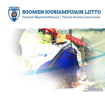
Siirry
sivun
sisältöön
Suomen Jousiampujain Liitto ry