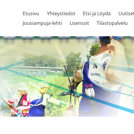
Etusivu
Yhteystiedot
Etsi ja Löydä
Uutise
Jousiampuja-lehti
Lisenssit
Tilastopalvelu