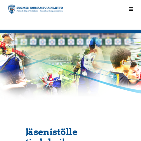
Siirry
Hak
Suomen Jousiampujain Liitto ry
sivun
sisältöön
Jäsenistölle