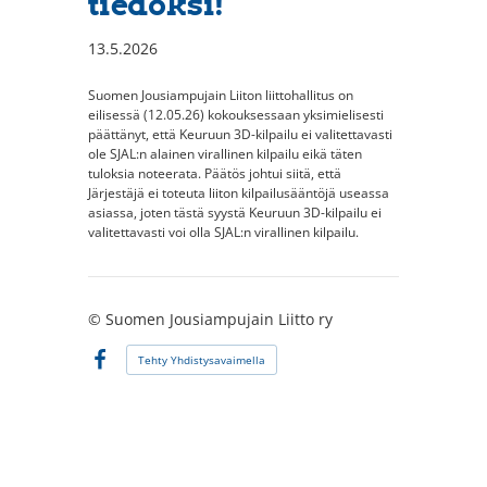
tiedoksi!
13.5.2026
Suomen Jousiampujain Liiton liittohallitus on
eilisessä (12.05.26) kokouksessaan yksimielisesti
päättänyt, että Keuruun 3D-kilpailu ei valitettavasti
ole SJAL:n alainen virallinen kilpailu eikä täten
tuloksia noteerata. Päätös johtui siitä, että
Järjestäjä ei toteuta liiton kilpailusääntöjä useassa
asiassa, joten tästä syystä Keuruun 3D-kilpailu ei
valitettavasti voi olla SJAL:n virallinen kilpailu.
©
Suomen Jousiampujain Liitto ry
Tehty Yhdistysavaimella
Facebook