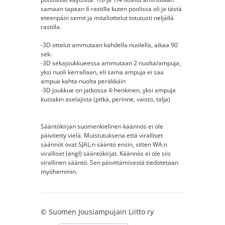
samaan tapaan 6 rastilla kuten poolissa oli ja tästä
eteenpäin semit ja mitaliottelut totutusti neljällä
rastilla.
-3D ottelut ammutaan kahdella nuolella, aikaa 90
sek.
-3D sekajoukkueessa ammutaan 2 nuolta/ampuja,
yksi nuoli kerrallaan, eli sama ampuja ei saa
ampua kahta nuolta peräkkäin
-3D joukkue on jatkossa 4-henkinen, yksi ampuja
kustakin aselajista (pitkä, perinne, vaisto, talja)
Sääntökirjan suomenkielinen käännös ei ole
päivitetty vielä. Muistutuksena että viralliset
säännöt ovat SJAL:n sääntö ensin, sitten WA:n
viralliset (engl) sääntökirjat. Käännös ei ole siis
virallinen sääntö. Sen päivittämisestä tiedotetaan
myöhemmin.
©
Suomen Jousiampujain Liitto ry