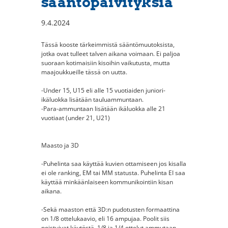
sääntöpäivityksiä
9.4.2024
Tässä kooste tärkeimmistä sääntömuutoksista,
jotka ovat tulleet talven aikana voimaan. Ei paljoa
suoraan kotimaisiin kisoihin vaikutusta, mutta
maajoukkueille tässä on uutta.
-Under 15, U15 eli alle 15 vuotiaiden juniori-
ikäluokka lisätään tauluammuntaan.
-Para-ammuntaan lisätään ikäluokka alle 21
vuotiaat (under 21, U21)
Maasto ja 3D
-Puhelinta saa käyttää kuvien ottamiseen jos kisalla
ei ole ranking, EM tai MM statusta. Puhelinta EI saa
käyttää minkäänlaiseen kommunikointiin kisan
aikana.
-Sekä maaston että 3D:n pudotusten formaattina
on 1/8 ottelukaavio, eli 16 ampujaa. Poolit siis
poistuivat käytöstä. 1/8 ja 1/4 ottelut ammutaan