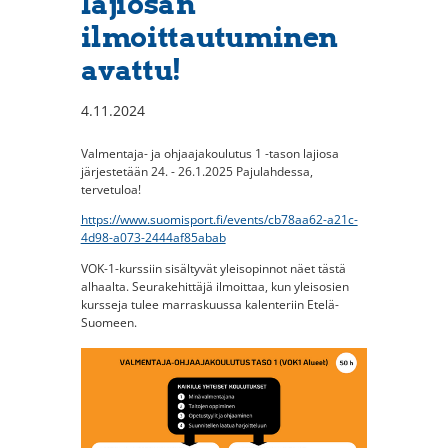
lajiosan
ilmoittautuminen
avattu!
4.11.2024
Valmentaja- ja ohjaajakoulutus 1 -tason lajiosa
järjestetään 24. - 26.1.2025 Pajulahdessa,
tervetuloa!
https://www.suomisport.fi/events/cb78aa62-a21c-
4d98-a073-2444af85abab
VOK-1-kurssiin sisältyvät yleisopinnot näet tästä
alhaalta. Seurakehittäjä ilmoittaa, kun yleisosien
kursseja tulee marraskuussa kalenteriin Etelä-
Suomeen.