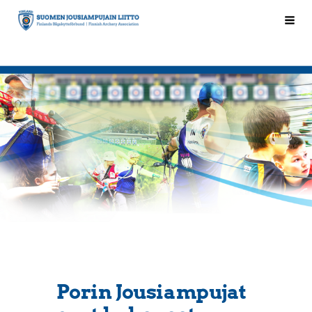
Siirry
Hak
Suomen Jousiampujain Liitto ry
sivun
sisältöön
Porin Jousiampujat