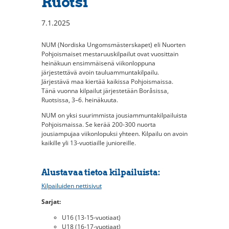
Ruotsi
7.1.2025
NUM (Nordiska Ungomsmästerskapet) eli Nuorten
Pohjoismaiset mestaruuskilpailut ovat vuosittain
heinäkuun ensimmäisenä viikonloppuna
järjestettävä avoin tauluammuntakilpailu.
Järjestävä maa kiertää kaikissa Pohjoismaissa.
Tänä vuonna kilpailut järjestetään Boråsissa,
Ruotsissa, 3–6. heinäkuuta.
NUM on yksi suurimmista jousiammuntakilpailuista
Pohjoismaissa. Se kerää 200-300 nuorta
jousiampujaa viikonlopuksi yhteen. Kilpailu on avoin
kaikille yli 13-vuotiaille junioreille.
Alustavaa tietoa kilpailuista:
Kilpailuiden nettisivut
Sarjat:
U16 (13-15-vuotiaat)
U18 (16-17-vuotiaat)