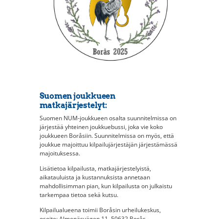
Suomen joukkueen
matkajärjestelyt:
Suomen NUM-joukkueen osalta suunnitelmissa on
järjestää yhteinen joukkuebussi, joka vie koko
joukkueen Boråsiin. Suunnitelmissa on myös, että
joukkue majoittuu kilpailujärjestäjän järjestämässä
majoituksessa.
Lisätietoa kilpailusta, matkajärjestelyistä,
aikatauluista ja kustannuksista annetaan
mahdollisimman pian, kun kilpailusta on julkaistu
tarkempaa tietoa sekä kutsu.
Kilpailualueena toimii Boråsin urheilukeskus,
osoite: Almenäsvägen 11, 50632 Borås.