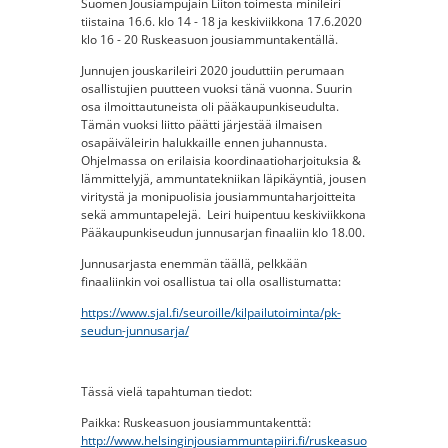
Suomen Jousiampujain Liiton toimesta minileiri
tiistaina 16.6. klo 14 - 18 ja keskiviikkona 17.6.2020
klo 16 - 20 Ruskeasuon jousiammuntakentällä.
Junnujen jouskarileiri 2020 jouduttiin perumaan
osallistujien puutteen vuoksi tänä vuonna. Suurin
osa ilmoittautuneista oli pääkaupunkiseudulta.
Tämän vuoksi liitto päätti järjestää ilmaisen
osapäiväleirin halukkaille ennen juhannusta.
Ohjelmassa on erilaisia koordinaatioharjoituksia &
lämmittelyjä, ammuntatekniikan läpikäyntiä, jousen
viritystä ja monipuolisia jousiammuntaharjoitteita
sekä ammuntapelejä. Leiri huipentuu keskiviikkona
Pääkaupunkiseudun junnusarjan finaaliin klo 18.00.
Junnusarjasta enemmän täällä, pelkkään
finaaliinkin voi osallistua tai olla osallistumatta:
https://www.sjal.fi/seuroille/kilpailutoiminta/pk-
seudun-junnusarja/
Tässä vielä tapahtuman tiedot:
Paikka: Ruskeasuon jousiammuntakenttä:
http://www.helsinginjousiammuntapiiri.fi/ruskeasuo