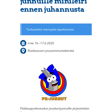
junnuille minileiri
ennen juhannusta
Tarkastelet mennyttä tapahtumaa.
ti-ke
16.
–
17.6.2020
Ruskeasuon jousiammuntakenttä
Pääkaupunkiseudun jouskarijunnuille järjestetään