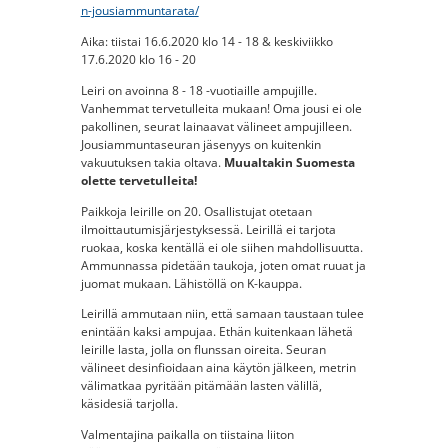
n-jousiammuntarata/
Aika: tiistai 16.6.2020 klo 14 - 18 & keskiviikko
17.6.2020 klo 16 - 20
Leiri on avoinna 8 - 18 -vuotiaille ampujille.
Vanhemmat tervetulleita mukaan! Oma jousi ei ole
pakollinen, seurat lainaavat välineet ampujilleen.
Jousiammuntaseuran jäsenyys on kuitenkin
vakuutuksen takia oltava.
Muualtakin Suomesta
olette tervetulleita!
Paikkoja leirille on 20. Osallistujat otetaan
ilmoittautumisjärjestyksessä. Leirillä ei tarjota
ruokaa, koska kentällä ei ole siihen mahdollisuutta.
Ammunnassa pidetään taukoja, joten omat ruuat ja
juomat mukaan. Lähistöllä on K-kauppa.
Leirillä ammutaan niin, että samaan taustaan tulee
enintään kaksi ampujaa. Ethän kuitenkaan lähetä
leirille lasta, jolla on flunssan oireita. Seuran
välineet desinfioidaan aina käytön jälkeen, metrin
välimatkaa pyritään pitämään lasten välillä,
käsidesiä tarjolla.
Valmentajina paikalla on tiistaina liiton