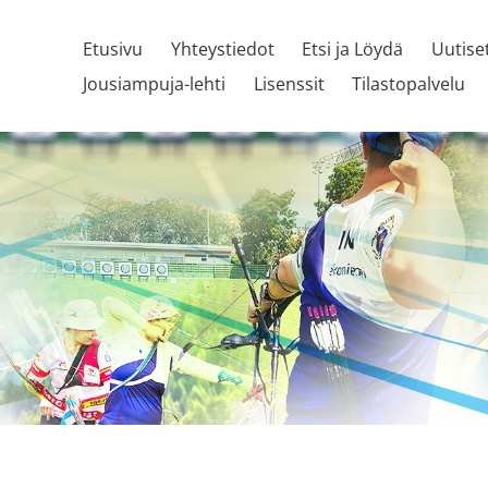
Etusivu
Yhteystiedot
Etsi ja Löydä
Uutise
Jousiampuja-lehti
Lisenssit
Tilastopalvelu