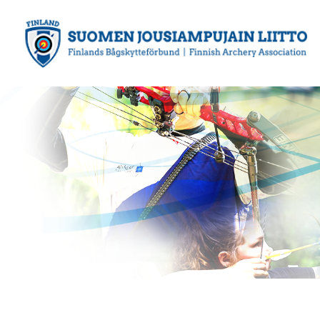
Siirry
sivun
sisältöön
Suomen Jousiampujain Liitto ry