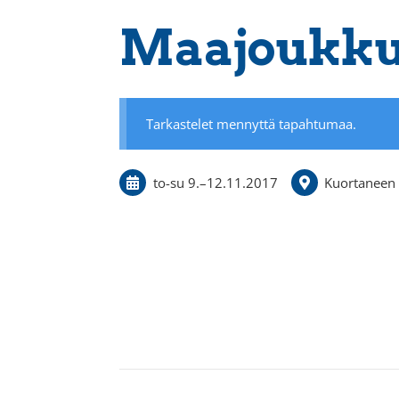
Maajoukku
Tarkastelet mennyttä tapahtumaa.
to-su
9.
–
12.11.2017
Kuortaneen 