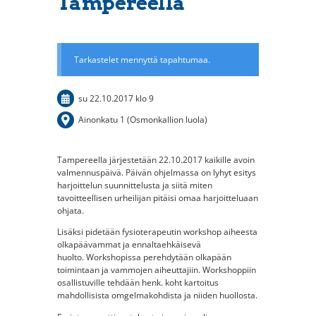
Tampereella
Tarkastelet mennyttä tapahtumaa.
su 22.10.2017
klo 9
Ainonkatu 1 (Osmonkallion luola)
Tampereella järjestetään 22.10.2017 kaikille avoin
valmennuspäivä. Päivän ohjelmassa on lyhyt esitys
harjoittelun suunnittelusta ja siitä miten
tavoitteellisen urheilijan pitäisi omaa harjoitteluaan
ohjata.
Lisäksi pidetään fysioterapeutin workshop aiheesta
olkapäävammat ja ennaltaehkäisevä
huolto. Workshopissa perehdytään olkapään
toimintaan ja vammojen aiheuttajiin. Workshoppiin
osallistuville tehdään henk. koht kartoitus
mahdollisista omgelmakohdista ja niiden huollosta.