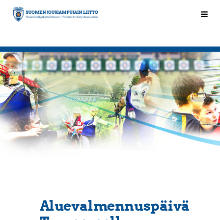
Siirry
Hak
Suomen Jousiampujain Liitto ry
sivun
sisältöön
Aluevalmennuspäivä