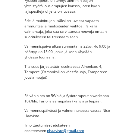
Fysioterapeutti on tehnyt aiemmin paljon
yhteistyötä jousiampujien kanssa, joten hyvin
lajispesifejä ohjeita on luvassa.
Edellä mainittujen lisäksi on luvassa vapaata
ammuntaa ja mielipiteiden vaihtoa. Paikalla
valmentaja, jolta saa tarvittaessa neuvoja omaan
suoritukseen tai treenaamiseen.
Valmennispäivä alkaa sunnuntaina 22pv. klo 9:00 ja
päättyy klo 15:00, jonka jälkeen käydään
yhdessä lounaalla.
Tilaisuus järjestetään osoitteessa Ainonkatu 4,
Tampere (Osmonkallion väestösuoja, Tampereen
jousiampujat)
Päivän hinta on 5€/hlö ja fysioterapeutin workshop
10€/hlö. Tarjolla aamupalaa (kahvia ja leipää).
Valmennuspäivästä ja valmennuksesta vastaa Nico
Haavisto.
Ilmoittautumiset etukäteen
osoitteeseen
nhaavisto@gmail.com