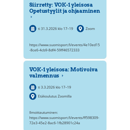
Siirretty: VOK-1 yleisosa
Opetustyylit ja ohjaaminen
ti 31.3.2026
klo 17
–
19
Zoom
https://www.suomisport.fi/events/4e10ed15
-8ce6-4cb9-8df4-59ff46572333
VOK-1 yleisosa: Motivoiva
valmennus
ti 3.3.2026
klo 17
–
19
Etäkoulutus Zoomilla
Ilmoittautuminen:
https://www.suomisport.fi/events/ff598309-
72e3-45e2-8ac6-1fb28901c24a