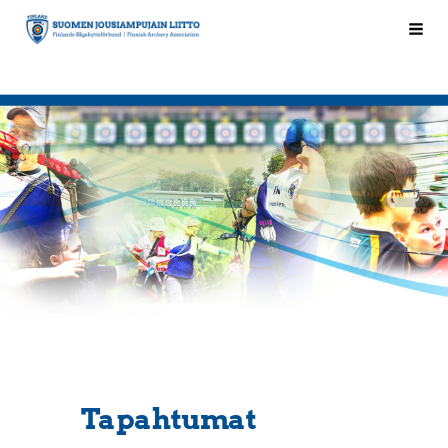
Siirry
Hak
Suomen Jousiampujain Liitto ry
sivun
sisältöön
Tapahtumat