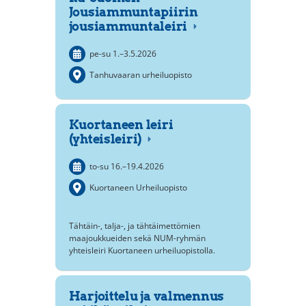
Jousiammuntapiirin
jousiammuntaleiri
pe-su
1.
–
3.5.2026
Tanhuvaaran urheiluopisto
Kuortaneen leiri
(yhteisleiri)
to-su
16.
–
19.4.2026
Kuortaneen Urheiluopisto
Tähtäin-, talja-, ja tähtäimettömien
maajoukkueiden sekä NUM-ryhmän
yhteisleiri Kuortaneen urheiluopistolla.
Harjoittelu ja valmennus