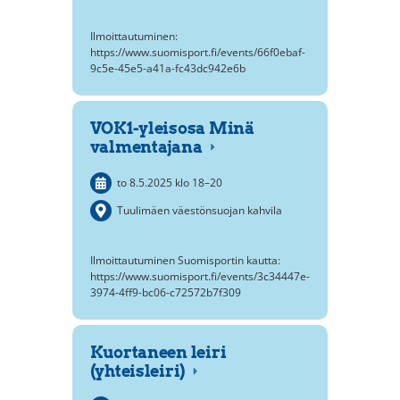
Ilmoittautuminen:
https://www.suomisport.fi/events/66f0ebaf-
9c5e-45e5-a41a-fc43dc942e6b
VOK1-yleisosa Minä
valmentajana
to 8.5.2025
klo 18
–
20
Tuulimäen väestönsuojan kahvila
Ilmoittautuminen Suomisportin kautta:
https://www.suomisport.fi/events/3c34447e-
3974-4ff9-bc06-c72572b7f309
Kuortaneen leiri
(yhteisleiri)