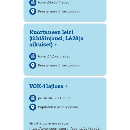
to-su
24.
–
27.4.2025
Kuortaneen Urheiluopisto
Kuortaneen leiri
(tähtäinjousi, LA28 ja
aikuiset)
to-su
27.2.
–
2.3.2025
Kuortaneen Urheiluopisto
VOK-1 lajiosa
pe-su
24.
–
26.1.2025
Pajulahden urheiluopisto
Ilmoittautuminen avattu:
https://www.suomisport.fi/events/cb78aa62-