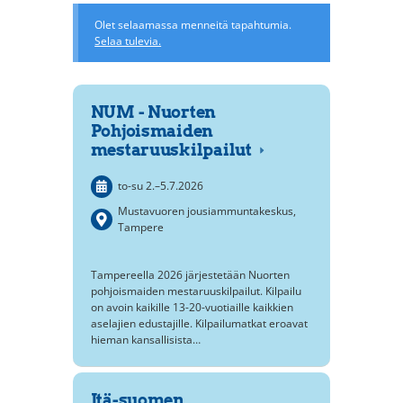
Olet selaamassa menneitä tapahtumia.
Selaa tulevia.
NUM - Nuorten
Pohjoismaiden
mestaruuskilpailut
to-su
2.
–
5.7.2026
Mustavuoren jousiammuntakeskus,
Tampere
Tampereella 2026 järjestetään Nuorten
pohjoismaiden mestaruuskilpailut. Kilpailu
on avoin kaikille 13-20-vuotiaille kaikkien
aselajien edustajille. Kilpailumatkat eroavat
hieman kansallisista…
Itä-suomen