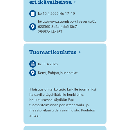
eri ikävaiheissa
ke 15.4.2026
klo 17
–
19
https://www.suomisport.fi/events/05
628560-8d2a-4db5-8fc7-
25952e14d167
Tuomarikoulutus
la 11.4.2026
Kemi, Pohjan Jousen tilat
Tilaisuus on tarkoitettu kaikille tuomariksi
haluaville täysi-ikäisille henkilöille.
Koulutuksessa käydään läpi
tuomaritoiminnan perusteet taulu- ja
maasto kilpailuiden säännöistä. Koulutus
antaa…