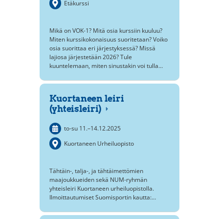
Etäkurssi
Mikä on VOK-1? Mitä osia kurssiin kuuluu?
Miten kurssikokonaisuus suoritetaan? Voiko
osia suorittaa eri järjestyksessä? Missä
lajiosa järjestetään 2026? Tule
kuuntelemaan, miten sinustakin voi tulla…
Kuortaneen leiri
(yhteisleiri)
to-su
11.
–
14.12.2025
Kuortaneen Urheiluopisto
Tähtäin-, talja-, ja tähtäimettömien
maajoukkueiden sekä NUM-ryhmän
yhteisleiri Kuortaneen urheiluopistolla.
Ilmoittautumiset Suomisportin kautta:…