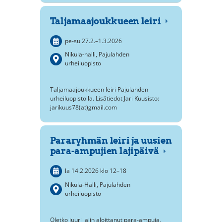
Taljamaajoukkueen leiri
pe-su
27.2.
–
1.3.2026
Nikula-halli, Pajulahden
urheiluopisto
Taljamaajoukkueen leiri Pajulahden
urheiluopistolla. Lisätiedot Jari Kuusisto:
jarikuus78(at)gmail.com
Pararyhmän leiri ja uusien
para-ampujien lajipäivä
la 14.2.2026
klo 12
–
18
Nikula-Halli, Pajulahden
urheiluopisto
Oletko juuri lajin aloittanut para-ampuja,