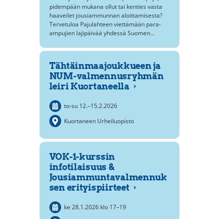
pidempään mukana ollut tai kenties vasta
haaveilet jousiammunnan aloittamisesta?
Tervetuloa Pajulahteen viettämään para-
ampujien lajipäivää yhdessä Suomen…
Tähtäinmaajoukkueen ja
NUM-valmennusryhmän
leiri Kuortaneella
to-su
12.
–
15.2.2026
Kuortaneen Urheiluopisto
VOK-1-kurssin
infotilaisuus &
Jousiammuntavalmennuk
sen erityispiirteet
ke 28.1.2026
klo 17
–
19