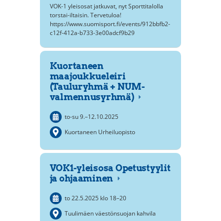
VOK-1 yleisosat jatkuvat, nyt Sporttitalolla
torstai-iltaisin. Tervetuloa!
https://www.suomisport.fi/events/912bbfb2-
c12f-412a-b733-3e00adcf9b29
Kuortaneen
maajoukkueleiri
(Tauluryhmä + NUM-
valmennusyrhmä)
to-su
9.
–
12.10.2025
Kuortaneen Urheiluopisto
VOK1-yleisosa Opetustyylit
ja ohjaaminen
to 22.5.2025
klo 18
–
20
Tuulimäen väestönsuojan kahvila