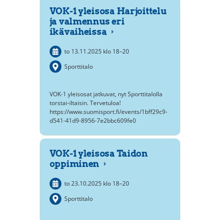
VOK-1 yleisosa Harjoittelu
ja valmennus eri
ikävaiheissa
to 13.11.2025
klo 18
–
20
Sporttitalo
VOK-1 yleisosat jatkuvat, nyt Sporttitalolla
torstai-iltaisin. Tervetuloa!
https://www.suomisport.fi/events/1bff29c9-
d541-41d9-8956-7e2bbc609fe0
VOK-1 yleisosa Taidon
oppiminen
to 23.10.2025
klo 18
–
20
Sporttitalo